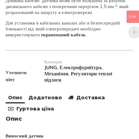
Довжина кабелю датчика може бути збільшена за рахунок
двожильного кабелю з поперечним перерізом 1,5 мм ², який
розрахований на напругу в електромережі.
EUR
Для установки в кабельних каналах або в безпосередній
близькості від ліній електропередачі необхідно
використовувати
екранований кабель
.
Категорія
JUNG
Електрофурнітура
,
,
Уточнити
Механізми
Регулятори теплої
,
ціну
підлоги
Опис
Додатково
Доставка
Гуртова ціна
Опис
Виносний датчик