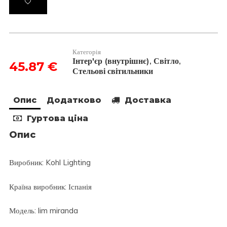
lim
miranda
білий
3000K
кількість
Категорія
Інтер'єр (внутрішнє)
Світло
,
,
45.87
€
Стельові світильники
Опис
Додатково
Доставка
Гуртова ціна
Опис
Виробник: Kohl Lighting
Країна виробник: Іспанія
Модель: lim miranda