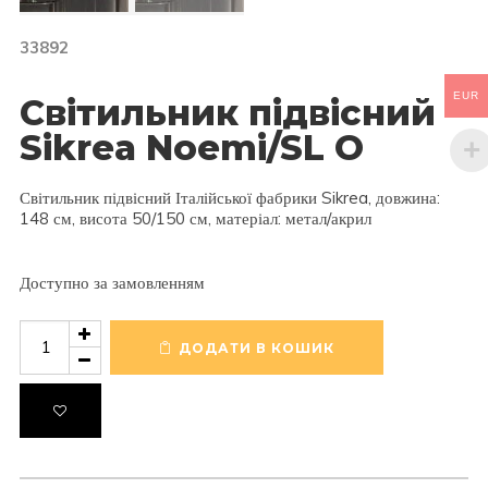
33892
EUR
Світильник підвісний
Sikrea Noemi/SL O
Світильник підвісний Італійської фабрики Sikrea, довжина:
148 см, висота 50/150 см, матеріал: метал/акрил
Доступно за замовленням
Світильник
підвісний
ДОДАТИ В КОШИК
Sikrea
Noemi/SL
O
кількість