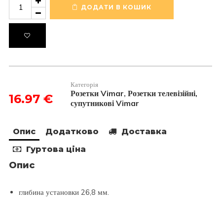
телевізійна
ДОДАТИ В КОШИК
TV-
RD-
SAT
5-
2400МГц,
1
модуль,
колір
Категорія
білий
Розетки Vimar
Розетки телевізійні,
,
16.97
€
EIKON
супутникові Vimar
20300.01.B
кількість
Опис
Додатково
Доставка
Гуртова ціна
Опис
глибина установки 26,8 мм.