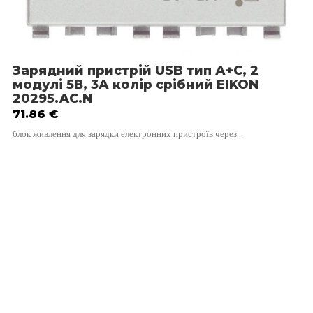
Зарядний пристрій USB тип А+C, 2
модулі 5В, 3А колір срібний EIKON
20295.AC.N
71.86
€
блок живлення для зарядки електронних пристроїв через…