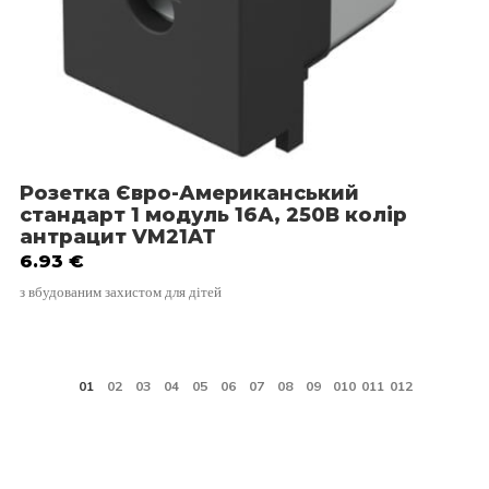
Розетка Євро-Американський
стандарт 1 модуль 16А, 250В колір
антрацит VM21AT
6.93
€
з вбудованим захистом для дітей