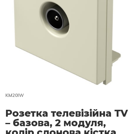
KM20IW
Розетка телевізійна TV
– базова, 2 модуля,
колір слонова кістка