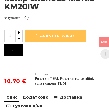
KM20IW
затухання – 0 дБ
Розетка
телевізійна
ДОДАТИ В КОШИК
TV
EUR
-
базова,
2
модуля,
колір
слонова
кістка
Категорія
KM20IW
Розетки TEM
Розетки телевізійні,
,
10.70
€
кількість
супутникові ТЕМ
Опис
Додатково
Доставка
Гуртова ціна