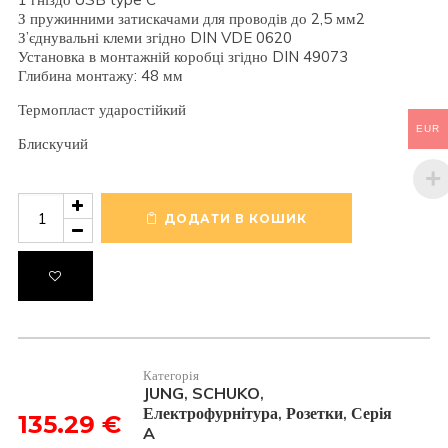
З пружинними затискачами для проводів до 2,5 мм2
З’єднувальні клеми згідно DIN VDE 0620
Установка в монтажній коробці згідно DIN 49073
Глибина монтажу: 48 мм
Термопласт ударостійкий
EUR
Блискучий
Розетка
SСHUKO
ДОДАТИ В КОШИК
з
USB
тип
C
A1520-
18CSW
кількість
Категорія
JUNG
SCHUKO
,
,
Електрофурнітура
Розетки
Серія
,
,
135.29
€
A