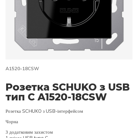
A1520-18CSW
Розетка SСHUKO з USB
тип C A1520-18CSW
Розетка SCHUKO з USB-інтерфейсом
Чорна
З додатковим захистом
1 гніздо USB type C