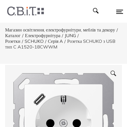
Магазин освітлення, електрофурнітури, меблів та декору
/
Каталог
/
Електрофурнітура
/
JUNG
/
Розетки
/
SCHUKO
/
Серія A
/
Розетка SСHUKO з USB
тип C A1520-18CWWM