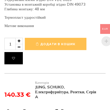
Установка в монтажній коробці згідно DIN 49073
Глибина монтажу: 48 мм
Термопласт ударостійкий
Матове виконання
EUR
Розетка
SСHUKO
ДОДАТИ В КОШИК
з
USB
тип
C
A1520-
18CWWM
кількість
Категорія
JUNG
SCHUKO
,
,
Електрофурнітура
Розетки
Серія
,
,
140.33
€
A