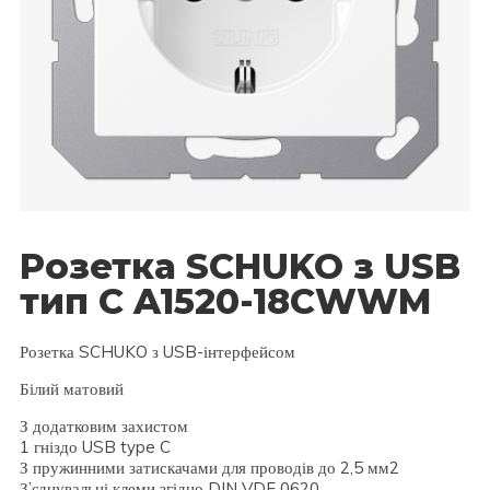
Розетка SСHUKO з USB
тип C A1520-18CWWM
Розетка SCHUKO з USB-інтерфейсом
Білий матовий
З додатковим захистом
1 гніздо USB type C
З пружинними затискачами для проводів до 2,5 мм2
З’єднувальні клеми згідно DIN VDE 0620