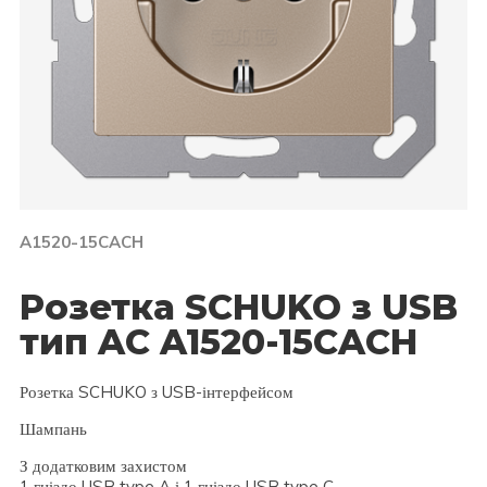
A1520-15CACH
Розетка SCHUKO з USB
тип AC A1520-15CACH
Розетка SCHUKO з USB-інтерфейсом
Шампань
З додатковим захистом
1 гніздо USB type A і 1 гніздо USB type C