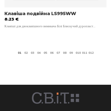
Клавіша подвійна LS995WW
8.23
€
Клавіші для двоклавішного вимикача Білі Блискучий дуропласт…