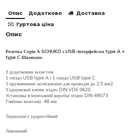
Опис
Додатково
Доставка
Гуртова ціна
Опис
Розетка Серія А SCHUKO з USB-інтерфейсом type A +
type C Шампань
З додатковим захистом
1 гніздо USB type A і 1 гніздо USB type C
З пружинними затискачами для проводів до 2,5 мм2
З’єднувальні клеми згідно DIN VDE 0620
Установка в монтажній коробці згідно DIN 49073
Глибина монтажу: 48 мм
Термопласт ударостійкий
Лакований