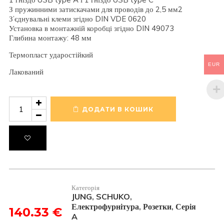
З пружинними затискачами для проводів до 2,5 мм2
З’єднувальні клеми згідно DIN VDE 0620
Установка в монтажній коробці згідно DIN 49073
Глибина монтажу: 48 мм
Термопласт ударостійкий
EUR
Лакований
Розетка
SCHUKO
ДОДАТИ В КОШИК
з
USB
тип
AC
A1520-
15CACH
кількість
Категорія
JUNG
SCHUKO
,
,
Електрофурнітура
Розетки
Серія
,
,
140.33
€
A