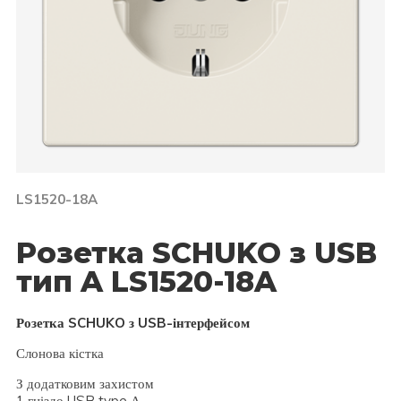
LS1520-18A
Розетка SCHUKO з USB
тип A LS1520-18A
Розетка SCHUKO з USB-інтерфейсом
Слонова кістка
З додатковим захистом
1 гніздо USB type А