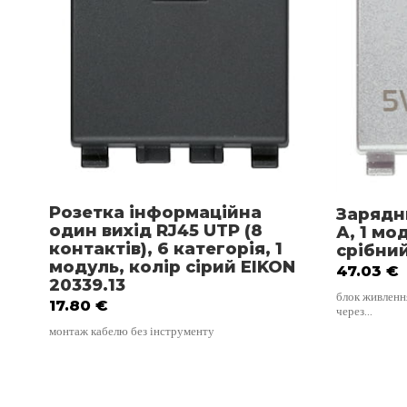
Розетка інформаційна
Зарядн
один вихід RJ45 UTP (8
А, 1 мо
контактів), 6 категорія, 1
срібний
модуль, колір сірий EIKON
47.03
€
20339.13
блок живленн
17.80
€
через…
монтаж кабелю без інструменту