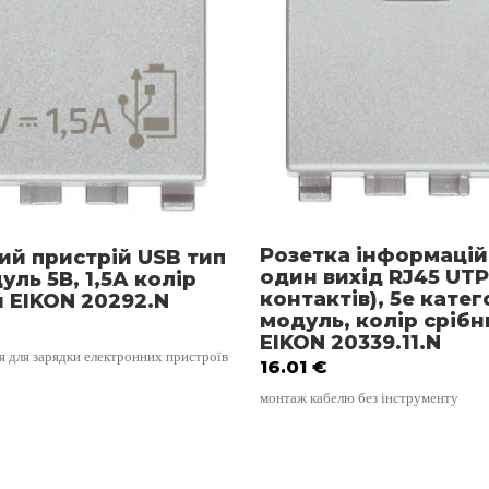
Розетка інформаці
ий пристрій USB тип
один вихід RJ45 UTP
дуль 5В, 1,5А колір
контактів), 5е катего
 EIKON 20292.N
модуль, колір срібн
EIKON 20339.11.N
я для зарядки електронних пристроїв
16.01
€
монтаж кабелю без інструменту