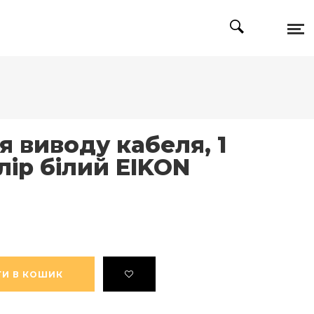
я виводу кабеля, 1
лір білий EIKON
И В КОШИК