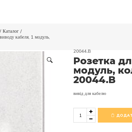
/
Каталог
/
 виводу кабеля, 1 модуль,
20044.B
Розетка дл
модуль, ко
20044.B
вивід для кабелю
Розетка
для
ДОДАТ
виводу
кабеля,