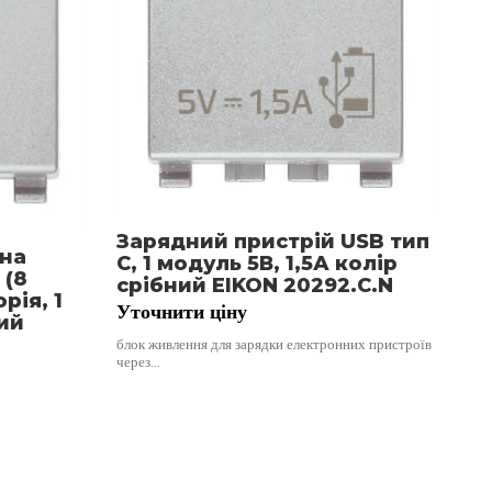
25
20
19
стан
діт
Зарядний пристрій USB тип
йна
C, 1 модуль 5В, 1,5А колір
 (8
срібний EIKON 20292.C.N
рія, 1
Уточнити ціну
ий
блок живлення для зарядки електронних пристроїв
через…