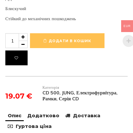
Блискучий
Стійкий до механічних пошкоджень
EUR
Рамка
3-
ДОДАТИ В КОШИК
постова
CD583SW
кількість
Категорія
CD 500
JUNG
Електрофурнітура
,
,
,
19.07
€
Рамки
Серія CD
,
Опис
Додатково
Доставка
Гуртова ціна