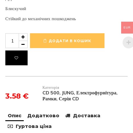
Блискучий
Стійкий до механічних пошкоджень
EUR
Рамка
1-
ДОДАТИ В КОШИК
постова
CD581BR
кількість
Категорія
CD 500
JUNG
Електрофурнітура
,
,
,
3.58
€
Рамки
Серія CD
,
Опис
Додатково
Доставка
Гуртова ціна