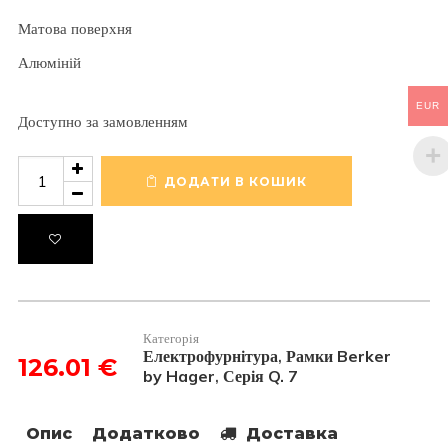
Матова поверхня
Алюміній
EUR
Доступно за замовленням
Рамка
4-
ДОДАТИ В КОШИК
на
Q.
7
Алюміній
кількість
Категорія
Електрофурнітура
Рамки Berker
,
126.01
€
by Hager
Серія Q. 7
,
Опис
Додатково
Доставка