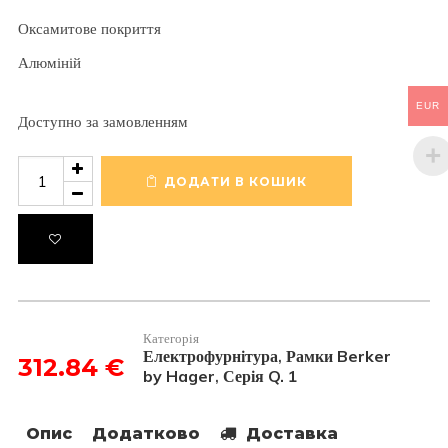
Оксамитове покриття
Алюміній
EUR
Доступно за замовленням
Рамка
1-
ДОДАТИ В КОШИК
на
Q.
1
Алюміній
кількість
Категорія
Електрофурнітура
Рамки Berker
,
312.84
€
by Hager
Серія Q. 1
,
Опис
Додатково
Доставка