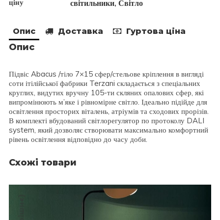
Dimming
ціну
світильники
Світло
,
DALI
system
кількість
Опис
Доставка
Гуртова ціна
Опис
Підвіс Abacus /тіло 7×15 сфер/стельове кріплення в вигляді
соти ітілійської фабрики Terzani складається з спеціальних
круглих, видутих вручну 105-ти скляних опалових сфер, які
випромінюють м’яке і рівномірне світло. Ідеально підійде для
освітлення просторих віталень, атріумів та сходових прорізів.
В комплекті вбудований світлорегулятор по протоколу DALI
system, який дозволяє створювати максимально комфортний
рівень освітлення відповідно до часу доби.
Схожі товари