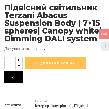
Підвісний світильник
Terzani Abacus
Suspension Body | 7×15
spheres| Canopy white|
EUR
Dimming DALI system
Доступно за замовленням
Підвісний
світильник
ДОДАТИ В КОШИК
Terzani
Abacus
Suspension
Body
|
7x15
spheres|
Canopy
Категорія
Уточнити
white|
Інтер'єр (внутрішнє)
Підвісні
,