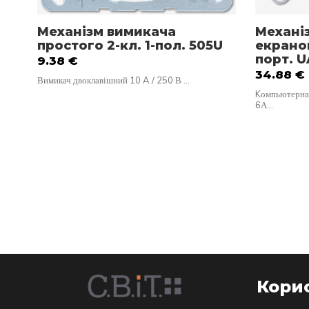
Механізм вимикача
Механі
простого 2-кл. 1-пол. 505U
екранов
порт. U
9.38
€
34.88
€
Вимикач двоклавішний 10 A / 250 В …
Kомпьютерная 
6А…
Корис