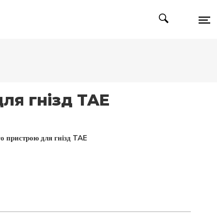
ля гнізд TAE
о пристрою для гнізд TAE