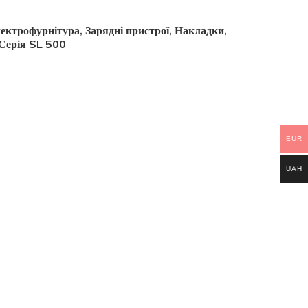
ектрофурнітура
Зарядні пристрої
Накладки
,
,
,
Серія SL 500
EUR
UAH