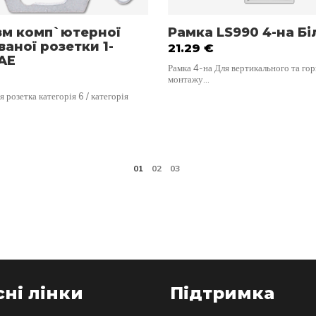
зм комп`ютерної
Рамка LS990 4-на Бі
аної розетки 1-
21.29
€
AE
Рамка 4-на Для вертикального та го
монтажу…
розетка категорія 6 / категорія
ні лінки
Підтримка