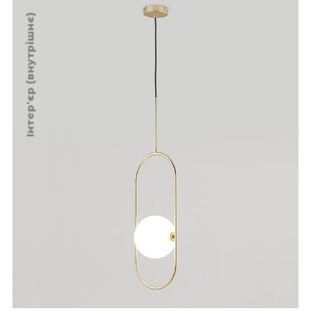
Інтер'єр (внутрішнє)