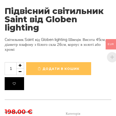
Підвісний світильник
Saint від Globen
lighting
Cвітильник Saint від Globen lighting Швеція. Висота 45см,
діаметр плафону з білого скла 26см, корпус в золоті або
EUR
хромі
Підвісний
світильник
ДОДАТИ В КОШИК
Saint
від
Globen
lighting
кількість
Оригінальна
198.00
€
Категорія
ціна: