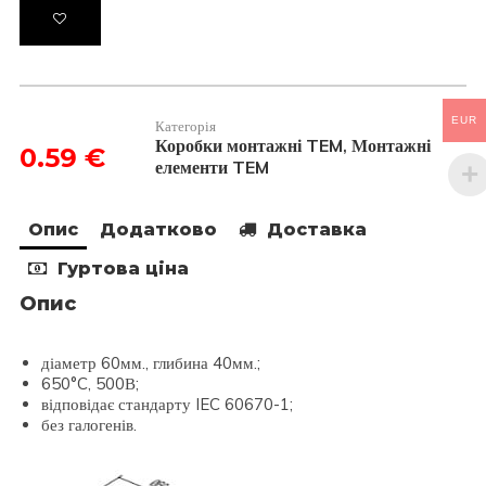
стін
2
модуля
DE10
кількість
EUR
Категорія
Коробки монтажні TEM
Монтажні
,
0.59
€
елементи TEM
Опис
Додатково
Доставка
Гуртова ціна
Опис
діаметр 60мм., глибина 40мм.;
650°C, 500В;
відповідає стандарту IEC 60670-1;
без галогенів.