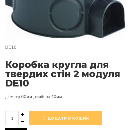
DE10
Коробка кругла для
твердих стін 2 модуля
DE10
діаметр 60мм., глибина 40мм.
Коробка
кругла
ДОДАТИ В КОШИК
для
твердих