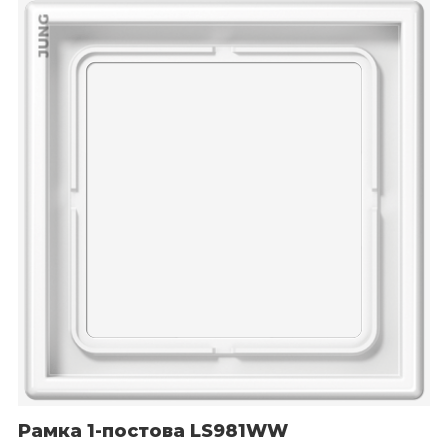
JUNG
Рамка 1-постова LS981WW