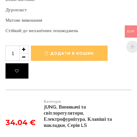
Дуропласт
Матове виконання
Стійкий до механічних пошкоджень
EUR
Клавіша
подвійна
ДОДАТИ В КОШИК
під
підсвітку
LS995KO5WWM
кількість
Категорія
JUNG
Вимикачі та
,
світлорегулятори
,
Електрофурнітура
Клавіші та
,
34.04
€
накладки
Серія LS
,