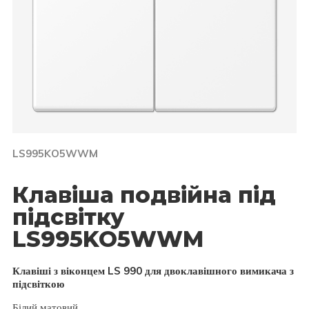
LS995KO5WWM
Клавіша подвійна під
підсвітку
LS995KO5WWM
Клавіші з віконцем LS 990 для двоклавішного вимикача з
підсвіткою
Білий матовий