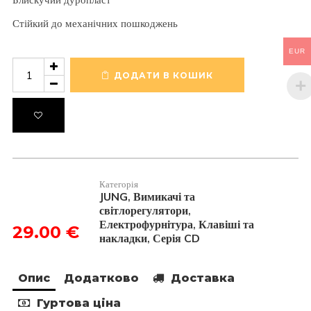
Стійкий до механічних пошкоджень
EUR
Клавіша
подвійна
ДОДАТИ В КОШИК
під
підсвітку
CD595KO5LG
кількість
Категорія
JUNG
Вимикачі та
,
світлорегулятори
,
Електрофурнітура
Клавіші та
,
29.00
€
накладки
Серія CD
,
Опис
Додатково
Доставка
Гуртова ціна