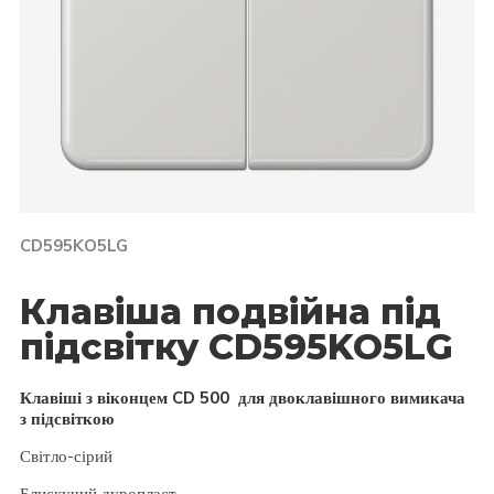
CD595KO5LG
Клавіша подвійна під
підсвітку CD595KO5LG
Клавіші з віконцем CD 500 для двоклавішного вимикача
з підсвіткою
Світло-сірий
Блискучий дуропласт