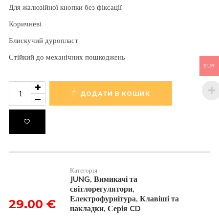
Для жалюзійної кнопки без фіксації
Коричневі
Блискучий дуропласт
Стійкий до механічних пошкоджень
EUR
Клавіша
подвійна
ДОДАТИ В КОШИК
зі
стрілками
CD595PBR
кількість
Категорія
JUNG
Вимикачі та
,
світлорегулятори
,
Електрофурнітура
Клавіші та
,
29.00
€
накладки
Серія CD
,