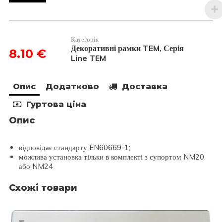
металік
серія
Line
німецький
стандарт
Категорія
2х2
Декоративні рамки TEM
Серія
,
8.10
€
модуля
Line TEM
OL24SG
кількість
Опис
Додатково
Доставка
Гуртова ціна
Опис
відповідає стандарту EN60669-1;
можлива установка тільки в комплекті з супортом NM20
або NM24
Схожі товари