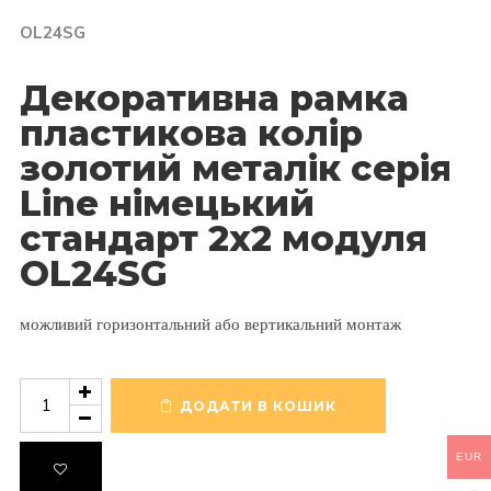
OL24SG
Декоративна рамка
пластикова колір
золотий металік серія
Line німецький
стандарт 2х2 модуля
OL24SG
можливий горизонтальний або вертикальний монтаж
Декоративна
рамка
ДОДАТИ В КОШИК
пластикова
колір
EUR
золотий