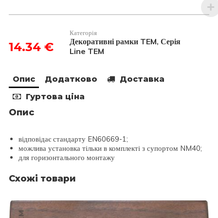
Line
італійський
стандарт
4
Категорія
модуля
Декоративні рамки TEM
Серія
,
14.34
€
OL40TI
Line TEM
кількість
Опис
Додатково
Доставка
Гуртова ціна
Опис
відповідає стандарту EN60669-1;
можлива установка тільки в комплекті з супортом NM40;
для горизонтального монтажу
Схожі товари