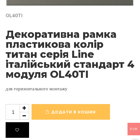
OL40TI
Декоративна рамка
пластикова колір
титан серія Line
італійський стандарт 4
модуля OL40TI
для горизонтального монтажу
Декоративна
рамка
ДОДАТИ В КОШИК
пластикова
колір
EUR
титан
серія