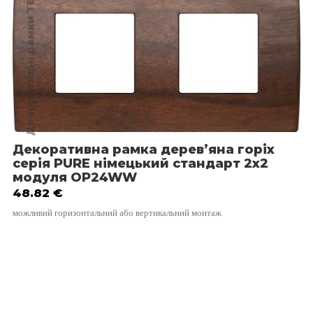
Декоративні рамки TEM
Декоративна рамка дерев’яна горіх
серія PURE німецький стандарт 2х2
модуля OP24WW
48.82
€
можливий горизонтальний або вертикальний монтаж