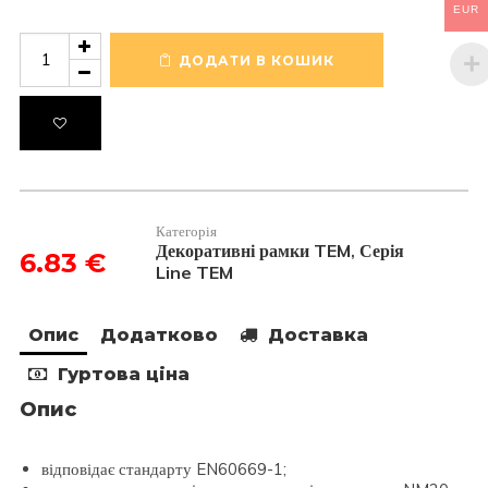
EUR
Декоративна
рамка
ДОДАТИ В КОШИК
пластикова
колір
срібний
металік
серія
Line
2
модуля
Категорія
OL20ES
Декоративні рамки TEM
Серія
,
6.83
€
кількість
Line TEM
Опис
Додатково
Доставка
Гуртова ціна
Опис
відповідає стандарту EN60669-1;