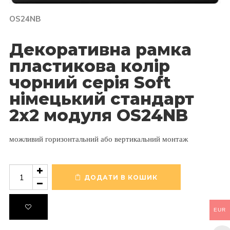
OS24NB
Декоративна рамка
пластикова колір
чорний серія Soft
німецький стандарт
2х2 модуля OS24NB
можливий горизонтальний або вертикальний монтаж
Декоративна
рамка
ДОДАТИ В КОШИК
пластикова
колір
чорний
EUR
серія
Soft