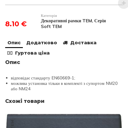
німецький
стандарт
2х2
Категорія
модуля
Декоративні рамки TEM
Серія
,
8.10
€
OS24NB
Soft TEM
кількість
Опис
Додатково
Доставка
Гуртова ціна
Опис
відповідає стандарту EN60669-1;
можлива установка тільки в комплекті з супортом NM20
або NM24
Схожі товари