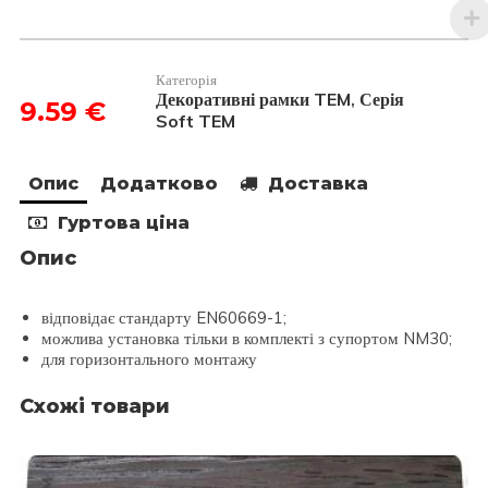
Soft
італійський
стандарт
3
Категорія
модуля
Декоративні рамки TEM
Серія
,
9.59
€
OS30NB
Soft TEM
кількість
Опис
Додатково
Доставка
Гуртова ціна
Опис
відповідає стандарту EN60669-1;
можлива установка тільки в комплекті з супортом NM30;
для горизонтального монтажу
Схожі товари