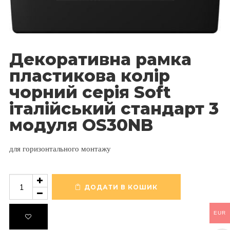
Декоративна рамка
пластикова колір
чорний серія Soft
італійський стандарт 3
модуля OS30NB
для горизонтального монтажу
Декоративна
рамка
ДОДАТИ В КОШИК
пластикова
колір
EUR
чорний
серія