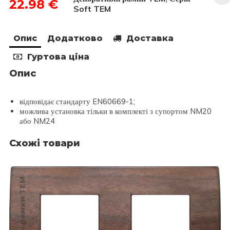
22.98
€
модуля
Soft TEM
OS28SB
кількість
Опис
Додатково
Доставка
Гуртова ціна
Опис
відповідає стандарту EN60669-1;
можлива установка тільки в комплекті з супортом NM20
або NM24
Схожі товари