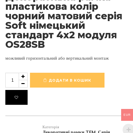
пластикова колір
чорний матовий серія
Soft німецький
стандарт 4х2 модуля
OS28SB
можливий горизонтальний або вертикальний монтаж
Декоративна
рамка
ДОДАТИ В КОШИК
пластикова
колір
чорний
матовий
серія
Soft
EUR
німецький
стандарт
Категорія
4х2
Декоративні рамки TEM
Серія
,