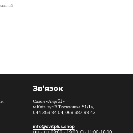
кальний
Зв’язок
ти
Салон «Анрі51»
м.Київ, вул.В.Тютюнника 51/1а,
044 353 84 04, 068 387 98 43
info@svitplus.shop
ПН - ПТ 09:00 - 19:00, CБ 11:00-18:00