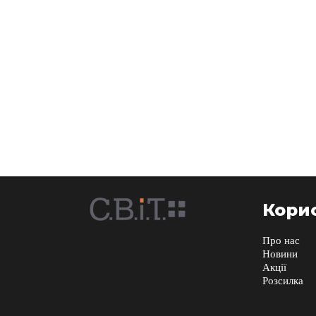
Корис
Про нас
Новини
Акції
Розсилка