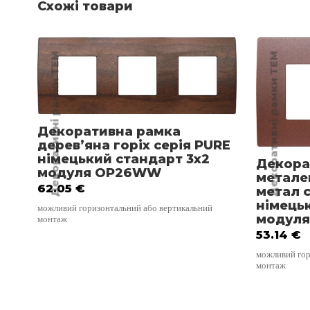
Схожі товари
Декоративні рамки TEM
Декоративні рамки TEM
Декоративна рамка
дерев’яна горіх серія PURE
німецький стандарт 3х2
Декора
модуля OP26WW
металев
62.05
€
метал 
німець
можливий горизонтальний або вертикальний
модуля
монтаж
53.14
€
можливий гор
монтаж