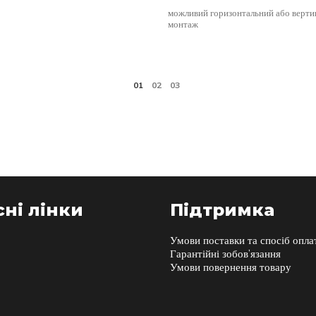
можливий горизонтальний або верти
монтаж
ні лінки
Підтримка
Умови поставки та спосіб опла
Гарантійні зобов’язання
Умови повернення товару