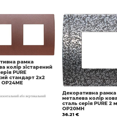
Декоративні рамки TEM
тивна рамка
а колір зістарений
серія PURE
кий стандарт 2х2
 OP24ME
Декоративна рамка
изонтальний або вертикальний
металева колір ков
сталь серія PURE 2 
OP20MH
36.21
€