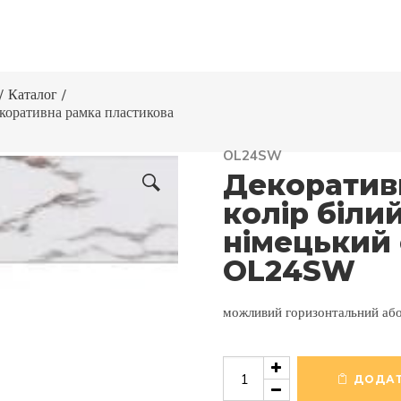
/
Каталог
/
коративна рамка пластикова
OL24SW
Декоратив
колір білий
німецький 
OL24SW
можливий горизонтальний аб
Декоративна
рамка
ДОДАТ
пластикова