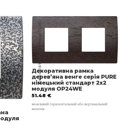
Декоративні рамки TEM
Декоративні
Декоративна рамка
Де
дерев’яна венге серія PURE
ко
німецький стандарт 2х2
ні
модуля OP24WE
мо
51.48
€
74
можливий горизонтальний або вертикальний
можл
монтаж
мон
ана
модуля