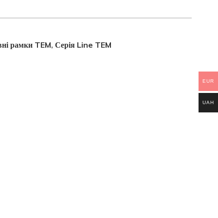
вні рамки TEM
Серія Line TEM
,
EUR
UAH