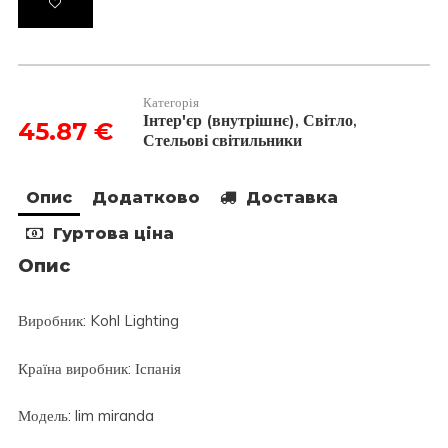
lim
miranda
білий
4000K
кількість
Категорія
Інтер'єр (внутрішнє)
Світло
,
,
45.87
€
Стельові світильники
Опис
Додатково
Доставка
Гуртова ціна
Опис
Виробник: Kohl Lighting
Країна виробник: Іспанія
Модель: lim miranda