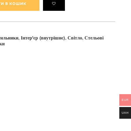
И В КОШИК
ітильники
Інтер'єр (внутрішнє)
Світло
Стельові
,
,
,
ки
EUR
UAH