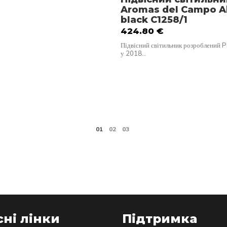
Aromas del Campo 
black C1258/1
424.80
€
Підвісний світильник розроблений 
у 2018…
ні лінки
Підтримка