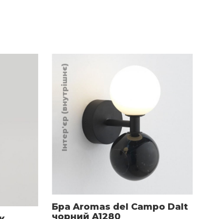
Інтер'єр (внутрішнє)
Інтер'єр (
Бра Aromas del Campo Dalt
чорний A1280
к
Пі