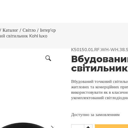
/
Каталог
/
Світло
/
Інтер'єр
ий світильник Kohl luxo
K50150.01.RF.WH-WH.38.S
Вбудовани
світильник
Вбудований точковий світильн
житлових та комерційних при
використовувати як в класично
укомплектований світлодіодни
Доступно за замовленням
Вбудований