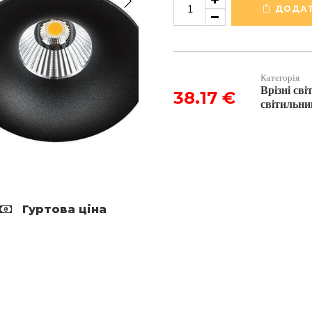
точковий
ДОДАТ
світильник
Kohl
luxo
білий
3000K
Категорія
кількість
Врізні св
38.17
€
світильни
Гуртова ціна