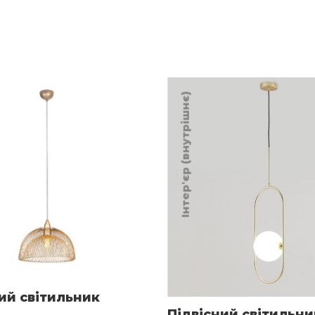
Інтер'єр (внутрішнє)
ий світильник
Підвісний світильни