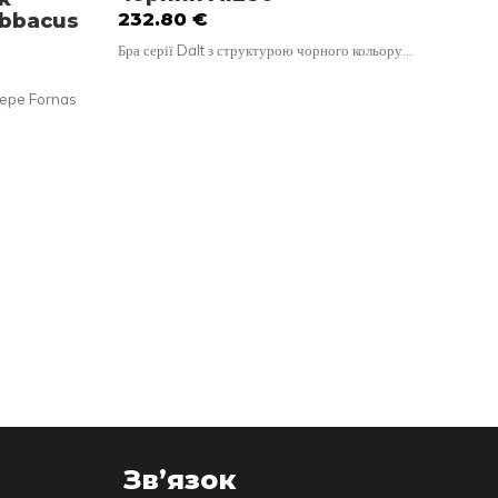
232.80
€
Abbacus
Ar
ma
Бра серії Dalt з структурою чорного кольору…
Ут
Pepe Fornas
Підв
у 2
Зв’язок