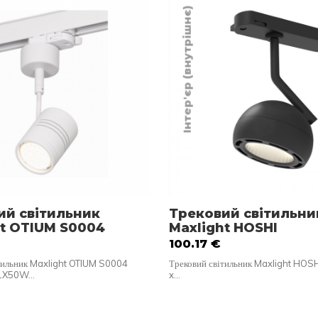
Інтер'єр (внутрішнє)
ий світильник
Трековий світильни
ht OTIUM S0004
Maxlight HOSHI
100.17
€
тильник Maxlight OTIUM S0004
Трековий світильник Maxlight HOS
 1X50W…
x…