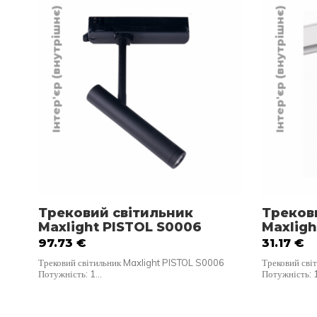
Інтер'єр (внутрішнє)
Інтер'єр (внутрішнє)
Трековий світильник
Треков
Maxlight PISTOL S0006
Maxlig
97.73
€
31.17
€
Трековий світильник Maxlight PISTOL S0006
Трековий сві
Потужність: 1…
Потужність: