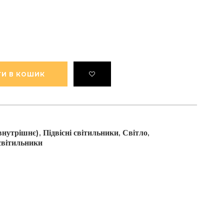
И В КОШИК
(внутрішнє)
Підвісні світильники
Світло
,
,
,
світильники