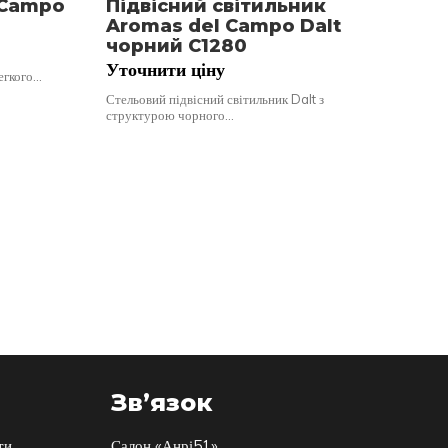
 Campo
Підвісний світильник
Пі
Aromas del Campo Dalt
Ar
чорний C1280
ст
Уточнити ціну
Ут
легкого…
Стельовий підвісний світильник Dalt з
Стел
структурою чорного…
Pep
Зв’язок
ти
Салон «Анрі51»