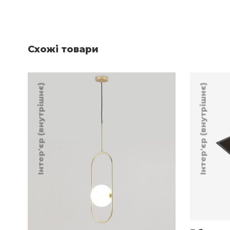
Схожі товари
Інтер'єр (внутрішнє)
Інтер'єр (внутрішнє)