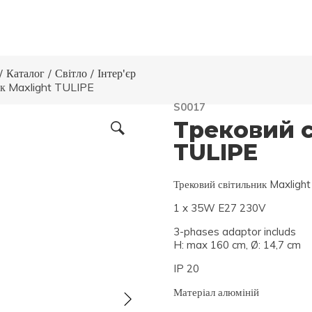
/
Каталог
/
Світло
/
Інтер'єр
ик Maxlight TULIPE
S0017
Трековий с
TULIPE
Трековий світильник Maxlig
1 x 35W E27 230V
3-phases adaptor includs
H: max 160 cm, Ø: 14,7 cm
IP 20
Матеріал алюміній