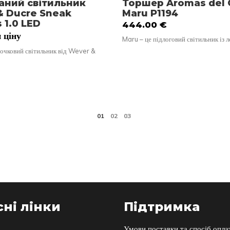
аний світильник
Торшер Aromas del
& Ducre Sneak
Maru P1194
s 1.0 LED
444.00
€
 ціну
Maru – це підлоговий світильник із 
очковий світильник від Wever &
ні лінки
Підтримка
Умови поставки та спосіб опла