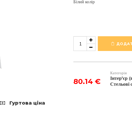
Білий колір
Трековий
світильник
ДОДАТ
Maxlight
TULIPE
кількість
Категорія
Інтер'єр 
80.14
€
Стельові 
Гуртова ціна