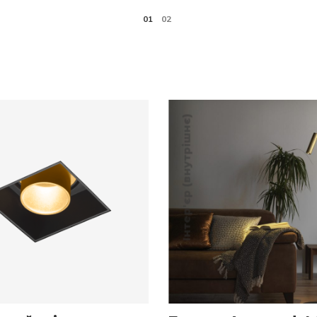
Інтер'єр (внутрішнє)