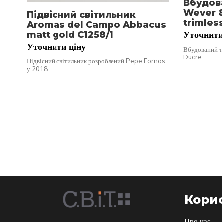
Вбудов
Wever 
Підвісний світильник
trimles
Aromas del Campo Abbacus
Уточнити
matt gold C1258/1
Уточнити ціну
Вбудований т
Ducre…
Підвісний світильник розроблений Pepe Fornas
у 2018…
Корис
Про нас