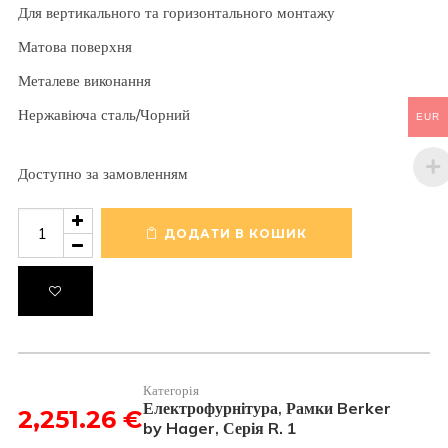
Для вертикального та горизонтального монтажу
Матова поверхня
Металеве виконання
Нержавіюча сталь/Чорний
EUR
Доступно за замовленням
Рамка
1-
ДОДАТИ В КОШИК
на
R.
1
Нержавіюча
сталь/
Чорний
кількість
Категорія
Електрофурнітура
Рамки Berker
,
2,251.26
€
by Hager
Серія R. 1
,