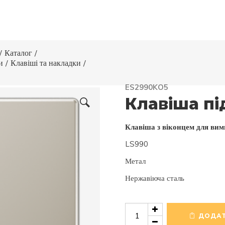
/
Каталог
/
и
/
Клавіші та накладки
/
ES2990KO5
Клавіша пі
Клавіша з віконцем для ви
LS990
Метал
Нержавіюча сталь
Клавіша
під
ДОДАТ