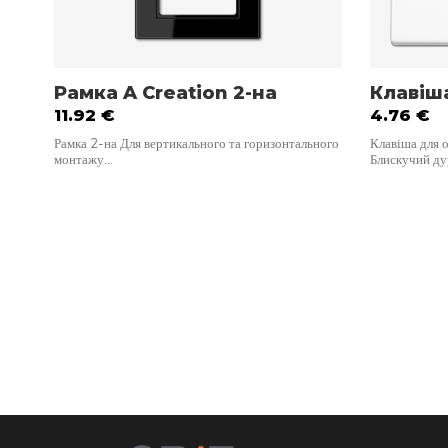
Рамка A Creation 2-на
Клавіш
11.92
€
4.76
€
Рамка 2-на Для вертикального та горизонтального
Клавіша для 
монтажу…
Блискучий д