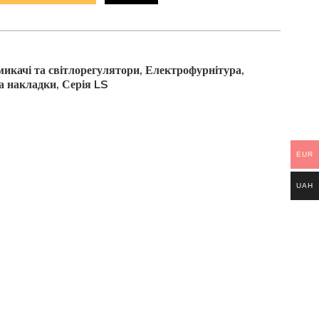
икачі та світлорегулятори
Електрофурнітура
,
,
а накладки
Серія LS
,
EUR
UAH