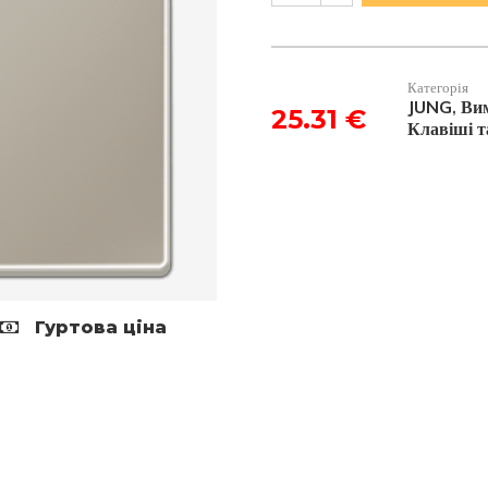
підсвітку
ES2990KO5
кількість
Категорія
JUNG
Вим
,
25.31
€
Клавіші т
Гуртова ціна