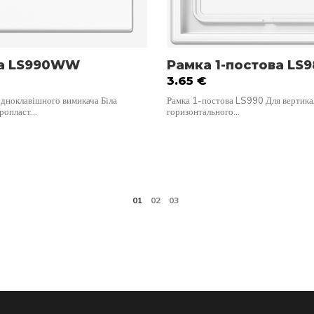
а LS990WW
Рамка 1-постова L
3.65
€
одноклавішного вимикача Біла
Рамка 1-постова LS990 Для вертика
уропласт…
горизонтального…