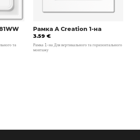
S981WW
Рамка A Creation 1-на
Ра
3.59
€
9.
льного та
Рамка 1-на Для вертикального та горизонтального
Рамк
монтажу
гор