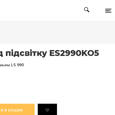
д підсвітку ES2990KO5
микача LS 990
И В КОШИК