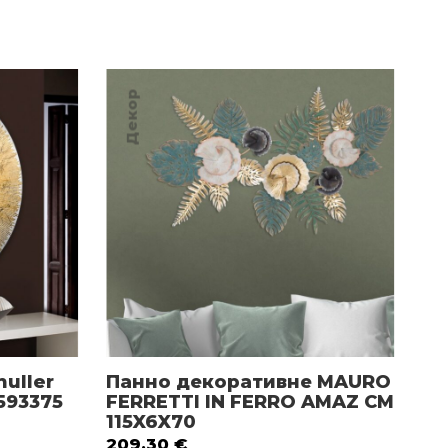
Декор
Де
uller
Панно декоративне MAURO
Дз
593375
FERRETTI IN FERRO AMAZ CM
Sc
115X6X70
1,
209.30
€