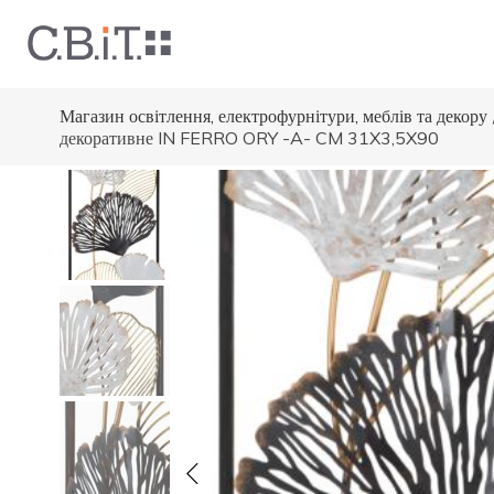
Магазин освітлення, електрофурнітури, меблів та декору
декоративне IN FERRO ORY -A- CM 31X3,5X90