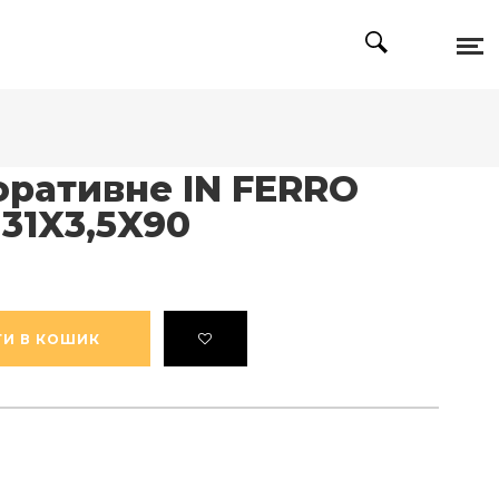
оративне IN FERRO
 31X3,5X90
И В КОШИК