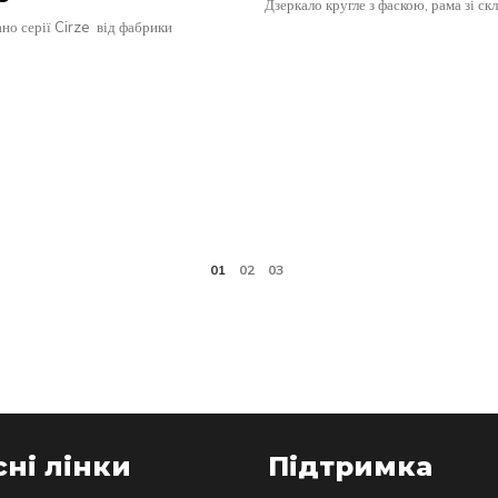
Дзеркало кругле з фаскою, рама зі ск
но серії Cirze від фабрики
ні лінки
Підтримка