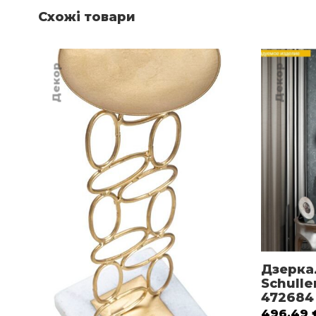
Схожі товари
Декор
Декор
Дзерка
Schulle
472684
496.49