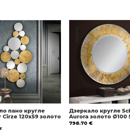
Декор
ло пано кругле
Дзеркало кругле Sch
r Cirze 120х59 золото
Aurora золото Ø100 
798.70
€
€