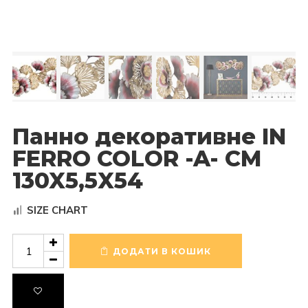
Панно декоративне IN
FERRO COLOR -A- CM
130X5,5X54
SIZE CHART
Панно
декоративне
ДОДАТИ В КОШИК
IN
FERRO
COLOR
-