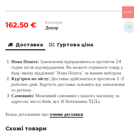
A-
CM
EUR
130X5,5X54
кількість
Категорія
162.50
€
Декор
Доставка
Гуртова ціна
Нова Пошта:
Замовлення відправляються протягом 24
годин після підтвердження. Ви можете отримати товар у
будь-якому відділенні “Нова Пошта” за вашим вибором.
Кур’єром по місту:
Доставка здійснюється протягом 1-3
робочих днів. Вартість доставки залежить від замовлення
та регіону.
Самовивіз:
Можливий самовивіз з нашого магазину за
адресою: місто Київ, вул. В.Тютюнника 51/1а.
Більш детальніше про
умови доставки
Схожі товари