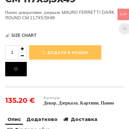
Панно декоративне, дзеркало MAURO FERRETTI DARK
EUR
ROUND CM 117X5,5X49
SIZE CHART
Панно
декоративне,
ДОДАТИ В КОШИК
дзеркало
MAURO
FERRETTI
DARK
ROUND
CM
117X5,5X49
кількість
Категорія
135.20
€
Декор
Дзеркала
Картини, Панно
,
,
Опис
Додатково
Доставка