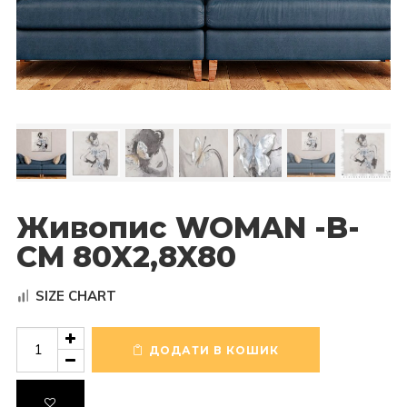
Живопис WOMAN -B-
CM 80X2,8X80
SIZE CHART
Живопис
WOMAN
ДОДАТИ В КОШИК
-
B-
CM