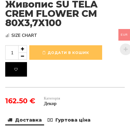
Живопис SU TELA
CREM FLOWER CM
80X3,7X100
SIZE CHART
EUR
Живопис
SU
ДОДАТИ В КОШИК
TELA
CREM
FLOWER
CM
80X3,7X100
кількість
Категорія
162.50
€
Декор
Доставка
Гуртова ціна