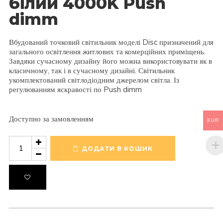
білий 4000K Push
dimm
Вбудований точковий світильник моделі Disc призначений для
загального освітлення житлових та комерційних приміщень.
Завдяки сучасному дизайну його можна використовувати як в
класичному, так і в сучасному дизайні. Світильник
укомплектований світлодіодним джерелом світла. Із
регулюванням яскравості по Push dimm
Доступно за замовленням
EUR
Вбудований
точковий
ДОДАТИ В КОШИК
світильник
Kohl
Disc
білий
4000K
Push
dimm