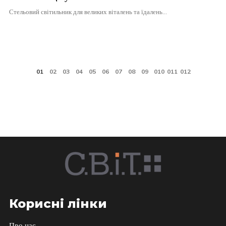
Стельовий світильник для великих віталень та їдалень…
Корисні лінки
Про нас